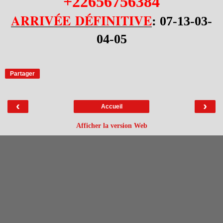
+22656756384
ARRIVÉE
DÉFINITIVE
: 07-13-03-
04-05
Partager
‹
›
Accueil
Afficher la version Web