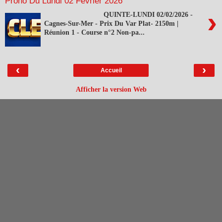
Prono Du Lundi 02 Février 2026
›
QUINTE-LUNDI 02/02/2026 -
Cagnes-Sur-Mer - Prix Du Var Plat- 2150m |
Réunion 1 - Course n°2 Non-pa...
‹
›
Accueil
Afficher la version Web