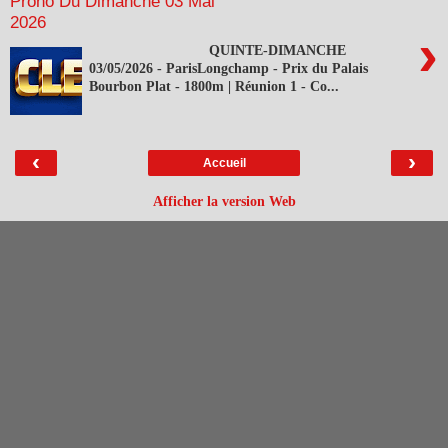
Prono Du Dimanche 03 Mai
2026
›
QUINTE-DIMANCHE
03/05/2026 - ParisLongchamp - Prix du Palais
Bourbon Plat - 1800m | Réunion 1 - Co...
‹
›
Accueil
Afficher la version Web